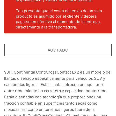
Ten presente que el costo del envío de un solo
producto es asumido por el cliente y deberá
pagarse en efectivo al momento de la entrega,
directamente a la transportadora.
AGOTADO
98H, Continental ContiCrossContact LX2 es un modelo de
llantas diseñado específicamente para vehículos SUV y
camionetas ligeras. Estas llantas ofrecen un equilibrio
entre rendimiento en carretera y capacidad todoterreno.
Están diseñadas con tecnología que proporciona una
tracción confiable en superficies tanto secas como
mojadas, así como en terrenos ligeros fuera de la
carretera. El ContiCrossContact LX2 también se destaca