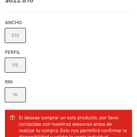
$622.816
ANCHO
215
PERFIL
65
RIN
16
Si deseas comprar un solo producto, por favor
contáctate con nuestros asesores antes de
realizar tu compra. Esto nos permitirá confirmar la
disponibilidad y validar la venta individual.