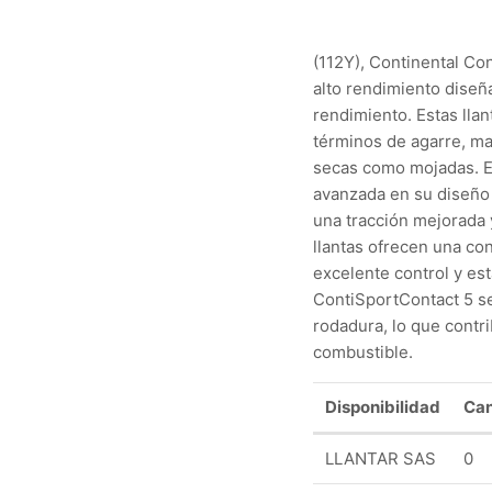
(112Y), Continental Co
alto rendimiento diseñ
rendimiento. Estas lla
términos de agarre, ma
secas como mojadas. E
avanzada en su diseño
una tracción mejorada 
llantas ofrecen una co
excelente control y est
ContiSportContact 5 se 
rodadura, lo que contr
combustible.
Disponibilidad
Can
LLANTAR SAS
0