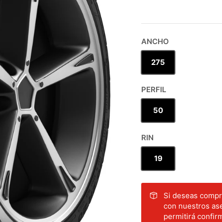
ANCHO
275
PERFIL
50
RIN
19
Si deseas compra
con nuestros ase
permitirá confirm