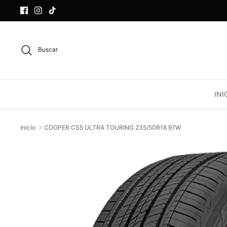
Ir
al
contenido
Buscar
INI
Inicio
COOPER CS5 ULTRA TOURING 235/50R18 97W