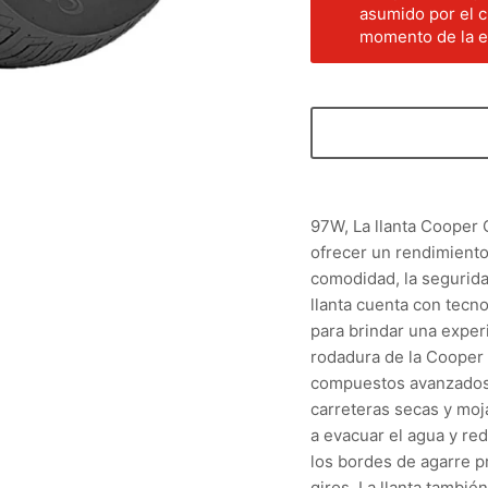
asumido por el c
momento de la en
97W, La llanta Cooper
ofrecer un rendimiento
comodidad, la segurida
llanta cuenta con tecno
para brindar una expe
rodadura de la Cooper
compuestos avanzados 
carreteras secas y mo
a evacuar el agua y re
los bordes de agarre p
giros. La llanta tambi