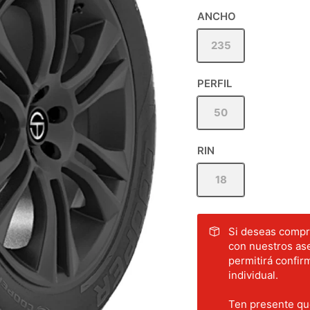
ANCHO
235
PERFIL
50
RIN
18
Si deseas compra
con nuestros ase
permitirá confirm
individual.
Ten presente que