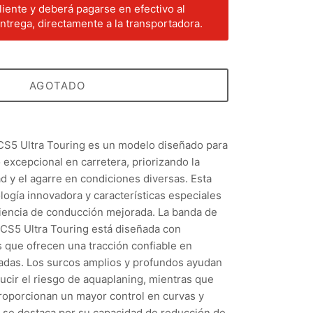
liente y deberá pagarse en efectivo al
trega, directamente a la transportadora.
AGOTADO
 CS5 Ultra Touring es un modelo diseñado para
 excepcional en carretera, priorizando la
d y el agarre en condiciones diversas. Esta
logía innovadora y características especiales
riencia de conducción mejorada. La banda de
 CS5 Ultra Touring está diseñada con
que ofrecen una tracción confiable en
jadas. Los surcos amplios y profundos ayudan
ducir el riesgo de aquaplaning, mientras que
roporcionan un mayor control en curvas y
én se destaca por su capacidad de reducción de