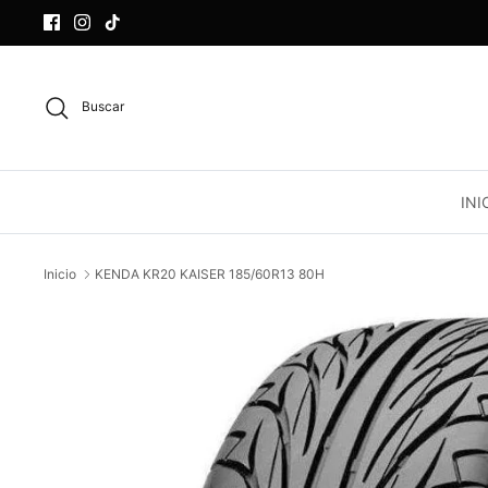
Ir
al
contenido
Buscar
INI
Inicio
KENDA KR20 KAISER 185/60R13 80H