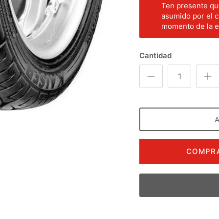
Ten presente que
asumido por el c
momento de la en
Cantidad
COMPRA