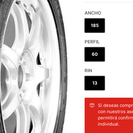
ANCHO
185
PERFIL
60
RIN
13
Si deseas compra
con nuestros ase
permitirá confirm
individual.