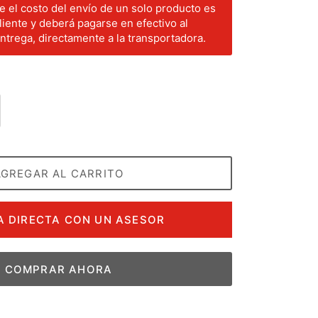
 el costo del envío de un solo producto es
liente y deberá pagarse en efectivo al
trega, directamente a la transportadora.
AGREGAR AL CARRITO
 DIRECTA CON UN ASESOR
COMPRAR AHORA