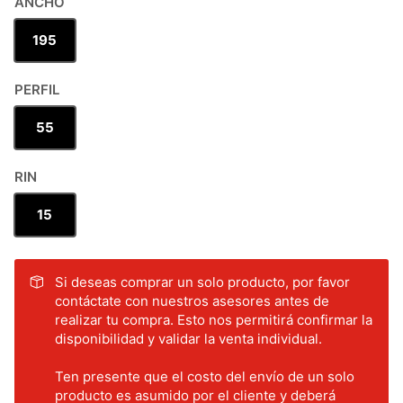
ANCHO
195
PERFIL
55
RIN
15
Si deseas comprar un solo producto, por favor
contáctate con nuestros asesores antes de
realizar tu compra. Esto nos permitirá confirmar la
disponibilidad y validar la venta individual.
Ten presente que el costo del envío de un solo
producto es asumido por el cliente y deberá