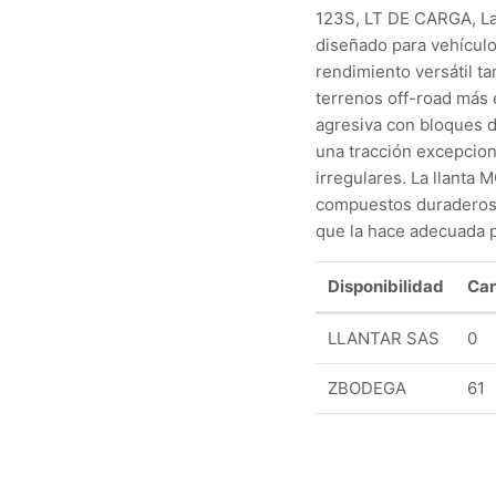
123S, LT DE CARGA, La
diseñado para vehículo
rendimiento versátil t
terrenos off-road más
agresiva con bloques 
una tracción excepcion
irregulares. La llanta
compuestos duraderos q
que la hace adecuada p
Disponibilidad
Can
LLANTAR SAS
0
ZBODEGA
61