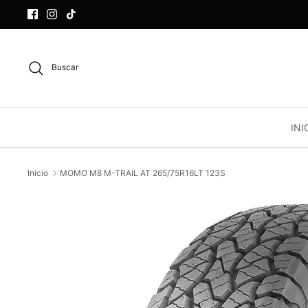
Ir
al
contenido
Buscar
INI
Inicio
MOMO M8 M-TRAIL AT 265/75R16LT 123S