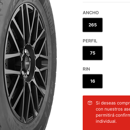
ANCHO
265
PERFIL
75
RIN
16
Si deseas compra
con nuestros ase
permitirá confirm
individual.