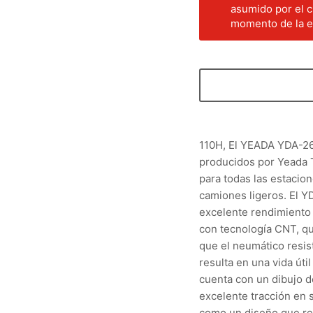
asumido por el c
momento de la en
110H, El YEADA YDA-26
producidos por Yeada T
para todas las estacio
camiones ligeros. El Y
excelente rendimiento 
con tecnología CNT, qu
que el neumático resist
resulta en una vida úti
cuenta con un dibujo 
excelente tracción en 
como un diseño que red