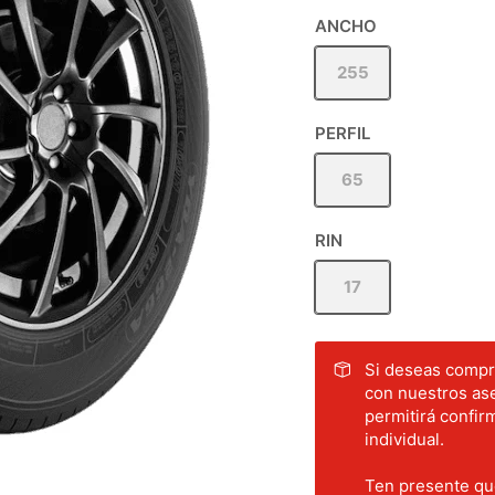
ANCHO
255
PERFIL
65
RIN
17
Si deseas compra
con nuestros ase
permitirá confirm
individual.
Ten presente que