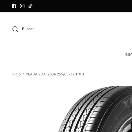
Ir
al
contenido
Buscar
INI
Inicio
YEADA YDA-266A 255/65R17 110H