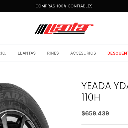
COMPRAS 100% CONFIABLES
CIO.
LLANTAS
RINES
ACCESORIOS
DESCUEN
YEADA YD
110H
$659.439