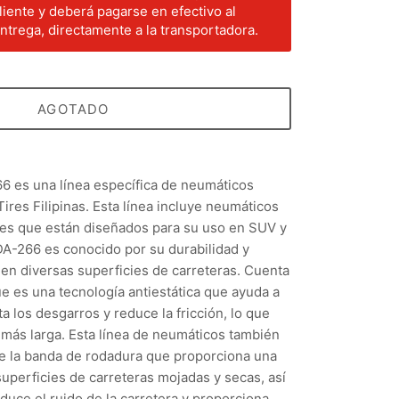
liente y deberá pagarse en efectivo al
trega, directamente a la transportadora.
AGOTADO
6 es una línea específica de neumáticos
ires Filipinas. Esta línea incluye neumáticos
nes que están diseñados para su uso en SUV y
DA-266 es conocido por su durabilidad y
en diversas superficies de carreteras. Cuenta
e es una tecnología antiestática que ayuda a
a los desgarros y reduce la fricción, lo que
l más larga. Esta línea de neumáticos también
de la banda de rodadura que proporciona una
superficies de carreteras mojadas y secas, así
uce el ruido de la carretera y proporciona